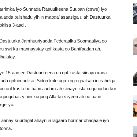
 Karrimka iyo Sunnada Rasuulkeena Suuban (csws) iyo
aaladda bulshadu yihiin mabda’ asaasiga u ah Dastuurka
kiisa 3-aad .
 Dastuurka Jamhuuriyadda Federaalka Soomaaliya oo
hu swt ku mannaystay qof kasta oo Banii’aadan ah,
halatay.
yo 15-aad ee Dastuurkeena uu qof kasta siinayo xaqa
ada qofnimadiisa. Sidoo kale ugu xog ogaalsan in cahdiga
qof kasta oo banii-aadam ah siinayo isla xuquuqdan kor
uuqdaas yihiin xuquuq Alla-ku siiyeen ah oo banii
geliyo.
an aanay suurtagal ahayn in lagaaro hormar dhaqaale iyo
toona.