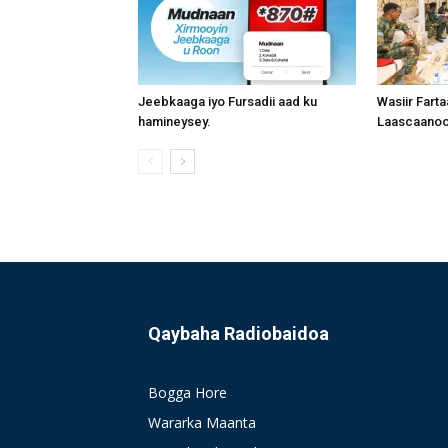
Jeebkaaga iyo Fursadii aad ku
Wasiir Fart
hamineysey.
Laascaanood
Qaybaha Radiobaidoa
Bogga Hore
Wararka Maanta