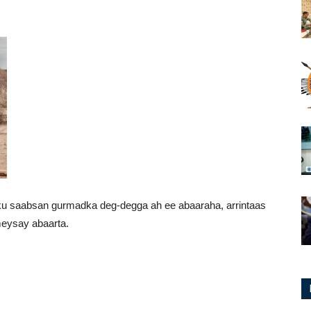
ku saabsan gurmadka deg-degga ah ee abaaraha, arrintaas
meysay abaarta.