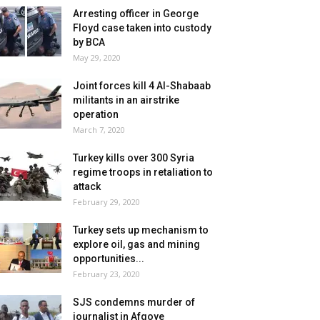
Arresting officer in George
Floyd case taken into custody
by BCA
May 29, 2020
Joint forces kill 4 Al-Shabaab
militants in an airstrike
operation
March 7, 2020
Turkey kills over 300 Syria
regime troops in retaliation to
attack
February 29, 2020
Turkey sets up mechanism to
explore oil, gas and mining
opportunities...
February 23, 2020
SJS condemns murder of
journalist in Afgoye