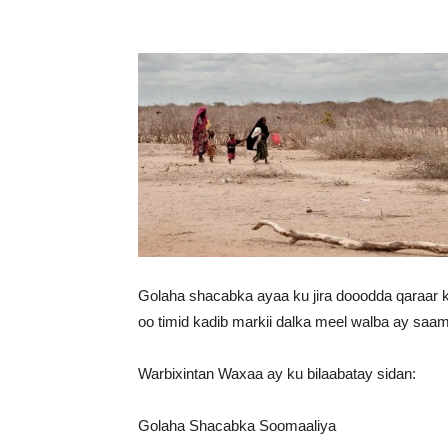
Golaha shacabka ayaa ku jira dooodda qaraar 
oo timid kadib markii dalka meel walba ay saa
Warbixintan Waxaa ay ku bilaabatay sidan:
Golaha Shacabka Soomaaliya