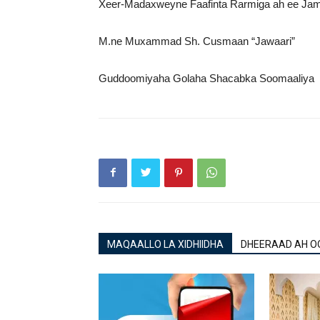
Xeer-Madaxweyne Faafinta Rarmiga ah ee Jam
M.ne Muxammad Sh. Cusmaan “Jawaari”
Guddoomiyaha Golaha Shacabka Soomaaliya
MAQAALLO LA XIDHIIDHA
DHEERAAD AH O