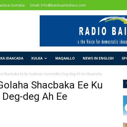
Baidoa-Somalia
Email: Info@baidoamediaco.com
KA IDAACADA
XULKA
MAQAALLO
NEWS IN ENGLISH
SP
aha Shacbaka Ee Ku Saabsan Gurmadka Deg-deg Ah Ee Abaaraha
 Golaha Shacbaka Ee Ku
Deg-deg Ah Ee