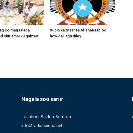
aag oo magaalada
Xubin ka tirsanaa Al-shabaab oo
 shir amni ku qabtey.
howlgal lagu diley.
Nagala soo xariir
Location: Baidoa-Somalia
info@radiobaidoa.net