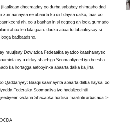
jiilaalkaan dheeraaday oo durba sababay dhimasho dad
i xumaanaysa ee abaarta ku sii fidaysa dalka, taas oo
baarikeenti ah, oo u baahan in si degdeg ah loola gurmado
ami ahba leh lala gaaro dadka abaartu tabaaleysay si
y looga badbaadsho.
nta ay muujisay Dowladda Fedeaalka ayadoo kaashanayso
aaminta ay u dirtay shacbiga Soomaaliyeed iyo beesha
do ka hortagga aafooyinka abaarta dalka ka jirta.
 Qaddariyey: Baaqii saamaynta abaarta dalka haysa, oo
adda Federalka Soomaaliya iyo hadaljeedintii
eediyeen Golaha Shacabka hortiisa maalintii arbacada 1-
SOCDA