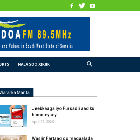
ORTS
NALA SOO XIRIIR
Wararka Manta
Jeebkaaga iyo Fursadii aad ku
hamineysey.
April 26, 2026
Wasiir Fartaag oo magaalada