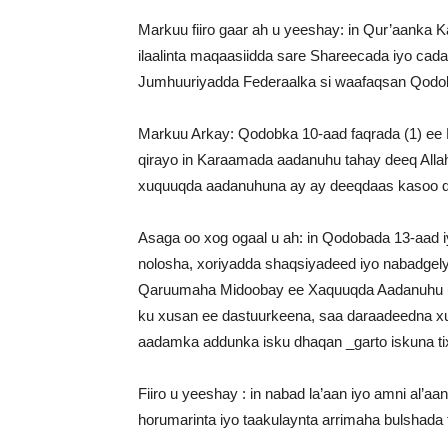
Markuu fiiro gaar ah u yeeshay: in Qur’aanka
ilaalinta maqaasiidda sare Shareecada iyo cad
Jumhuuriyadda Federaalka si waafaqsan Qodob
Markuu Arkay: Qodobka 10-aad faqrada (1) ee
qirayo in Karaamada aadanuhu tahay deeq Alla
xuquuqda aadanuhuna ay ay deeqdaas kasoo d
Asaga oo xog ogaal u ah: in Qodobada 13-aad i
nolosha, xoriyadda shaqsiyadeed iyo nabadgely
Qaruumaha Midoobay ee Xaquuqda Aadanuhu uu 
ku xusan ee dastuurkeena, saa daraadeedna xuq
aadamka addunka isku dhaqan _garto iskuna tix
Fiiro u yeeshay : in nabad la’aan iyo amni al’a
horumarinta iyo taakulaynta arrimaha bulshada 