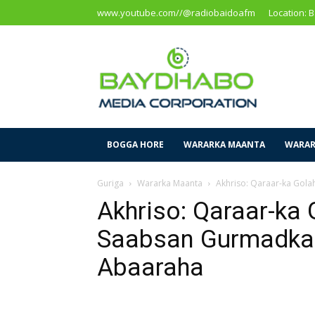
www.youtube.com//@radiobaidoafm
Location: 
Baidoa
Media
Corporation
BOGGA HORE
WARARKA MAANTA
WARAR
Guriga
Wararka Maanta
Akhriso: Qaraar-ka Gol
Akhriso: Qaraar-ka
Saabsan Gurmadka 
Abaaraha