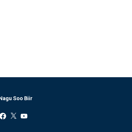
Nagu Soo Biir
Facebook
X
YouTube