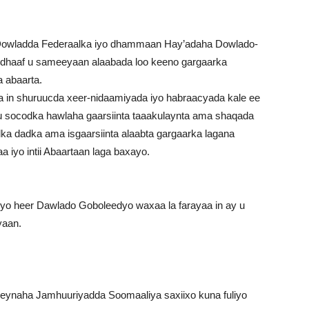
owladda Federaalka iyo dhammaan Hay’adaha Dowlado-
-dhaaf u sameeyaan alaabada loo keeno gargaarka
a abaarta.
a in shuruucda xeer-nidaamiyada iyo habraacyada kale ee
i u socodka hawlaha gaarsiinta taaakulaynta ama shaqada
a dadka ama isgaarsiinta alaabta gargaarka lagana
aa iyo intii Abaartaan laga baxayo.
o heer Dawlado Goboleedyo waxaa la farayaa in ay u
yaan.
ynaha Jamhuuriyadda Soomaaliya saxiixo kuna fuliyo