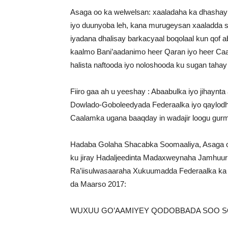
Asaga oo ka welwelsan: xaaladaha ka dhashay 
iyo duunyoba leh, kana murugeysan xaaladda si
iyadana dhalisay barkacyaal boqolaal kun qof a
kaalmo Bani’aadanimo heer Qaran iyo heer Caal
halista naftooda iyo noloshooda ku sugan taha
Fiiro gaa ah u yeeshay : Abaabulka iyo jihay
Dowlado-Goboleedyada Federaalka iyo qaylodh
Caalamka ugana baaqday in wadajir loogu gurma
Hadaba Golaha Shacabka Soomaaliya, Asaga oo
ku jiray Hadaljeedinta Madaxweynaha Jamhuuriy
Ra’iisulwasaaraha Xukuumadda Federaalka ka j
da Maarso 2017:
WUXUU GO’AAMIYEY QODOBBADA SOO 