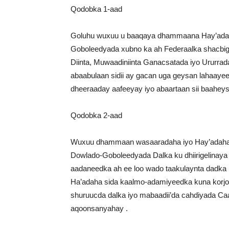
Qodobka 1-aad
Goluhu wuxuu u baaqaya dhammaana Hay’adah
Goboleedyada xubno ka ah Federaalka shacbig
Diinta, Muwaadiniinta Ganacsatada iyo Ururrada
abaabulaan sidii ay gacan uga geysan lahaayee
dheeraaday aafeeyay iyo abaartaan sii baaheys
Qodobka 2-aad
Wuxuu dhammaan wasaaradaha iyo Hay’adaha
Dowlado-Goboleedyada Dalka ku dhiirigelinaya 
aadaneedka ah ee loo wado taakulaynta dadka 
Ha’adaha sida kaalmo-adamiyeedka kuna korjoo
shuruucda dalka iyo mabaadii’da cahdiyada 
aqoonsanyahay .