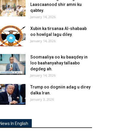
Laascaanood shir amni ku
qabtey.
January 14, 2026
Xubin ka tirsanaa Al-shabaab
oo howlgal lagu diley.
January 14, 2026
Soomaaliya oo ku baaqdey in
loo baahanyahay tallaabo
degdeg ah.
January 14, 2026
Trump oo dogniin adag u direy
dalka Iran.
January 3, 2026
News In English