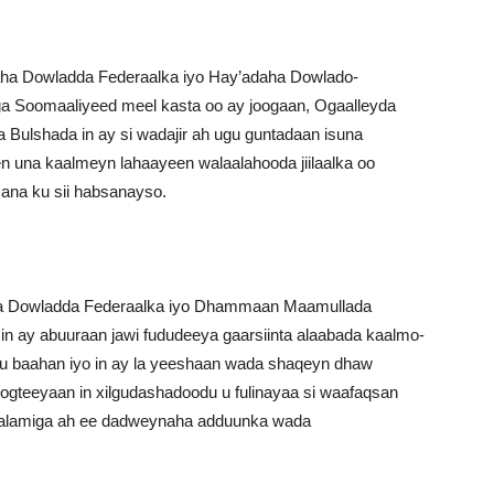
a Dowladda Federaalka iyo Hay’adaha Dowlado-
a Soomaaliyeed meel kasta oo ay joogaan, Ogaalleyda
 Bulshada in ay si wadajir ah ugu guntadaan isuna
n una kaalmeyn lahaayeen walaalahooda jiilaalka oo
ana ku sii habsanayso.
 Dowladda Federaalka iyo Dhammaan Maamullada
in ay abuuraan jawi fududeeya gaarsiinta alaabada kaalmo-
u baahan iyo in ay la yeeshaan wada shaqeyn dhaw
gteeyaan in xilgudashadoodu u fulinayaa si waafaqsan
Caalamiga ah ee dadweynaha adduunka wada