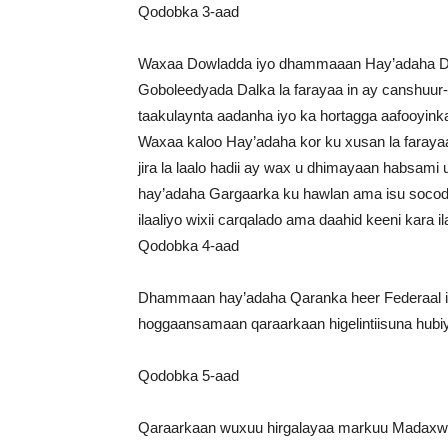
Qodobka 3-aad
Waxaa Dowladda iyo dhammaaan Hay’adaha D
Goboleedyada Dalka la farayaa in ay canshuur
taakulaynta aadanha iyo ka hortagga aafooyink
Waxaa kaloo Hay’adaha kor ku xusan la faraya
jira la laalo hadii ay wax u dhimayaan habsam
hay’adaha Gargaarka ku hawlan ama isu socodk
ilaaliyo wixii carqalado ama daahid keeni kara il
Qodobka 4-aad
Dhammaan hay’adaha Qaranka heer Federaal iy
hoggaansamaan qaraarkaan higelintiisuna hubi
Qodobka 5-aad
Qaraarkaan wuxuu hirgalayaa markuu Madaxwe