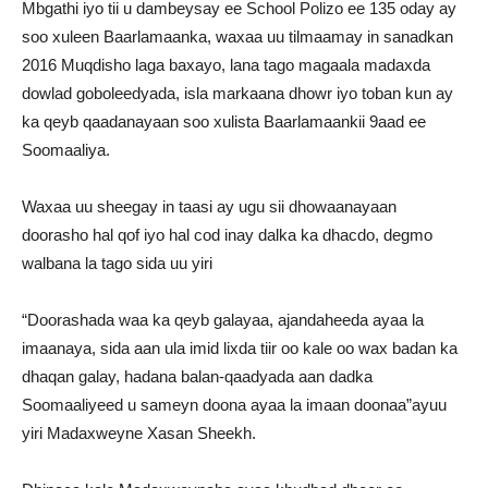
Mbgathi iyo tii u dambeysay ee School Polizo ee 135 oday ay
soo xuleen Baarlamaanka, waxaa uu tilmaamay in sanadkan
2016 Muqdisho laga baxayo, lana tago magaala madaxda
dowlad goboleedyada, isla markaana dhowr iyo toban kun ay
ka qeyb qaadanayaan soo xulista Baarlamaankii 9aad ee
Soomaaliya.
Waxaa uu sheegay in taasi ay ugu sii dhowaanayaan
doorasho hal qof iyo hal cod inay dalka ka dhacdo, degmo
walbana la tago sida uu yiri
“Doorashada waa ka qeyb galayaa, ajandaheeda ayaa la
imaanaya, sida aan ula imid lixda tiir oo kale oo wax badan ka
dhaqan galay, hadana balan-qaadyada aan dadka
Soomaaliyeed u sameyn doona ayaa la imaan doonaa”ayuu
yiri Madaxweyne Xasan Sheekh.