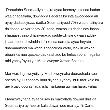
“Daruufaha Soomaaliya ka jira ayaa keentay, inteeda badan
waa dhaqaalaha, dowladda Federaalka inta awoodeeda ah
ayay dadaaleysaa, dadka Soomaaliyeed 70% waa dhalinyaro
da’dooda ka yar tahay 30-sano, waxaa ku dadaalnay inaan
shaqaaleysiino dhalinyarada, saddexdii sano waa saddex
jibaarmeen, dowladda laftirkeeda daruufa ayaa heysto
dhamaantood ma wada shaqaaleyn karto, laakiin waxaa
abuuri karnaa qaabab dadka shaqo ku helaan oo amniga ka
mid yahay”ayuu yiri Madaxweyne Xasan Sheekh.
Mar wax laga weydiiyay Madaxweynaha doorashada soo
socota ayuu sheegay inuu diyaar u yahay inuu mar kale ka
qeyb galo doorashada, isla markaana uu musharax yahay,
Madaxweynaha ayaa xusay in marxalada dowlad dhisida
Soomaaliya ay heerar kala duwan soo martay, Tii Carte,