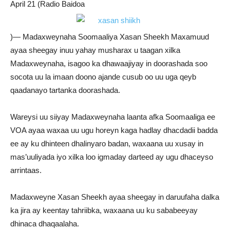
April 21 (Radio Baidoa
)— Madaxweynaha Soomaaliya Xasan Sheekh Maxamuud
ayaa sheegay inuu yahay musharax u taagan xilka
Madaxweynaha, isagoo ka dhawaajiyay in doorashada soo
socota uu la imaan doono ajande cusub oo uu uga qeyb
qaadanayo tartanka doorashada.
Wareysi uu siiyay Madaxweynaha laanta afka Soomaaliga ee
VOA ayaa waxaa uu ugu horeyn kaga hadlay dhacdadii badda
ee ay ku dhinteen dhalinyaro badan, waxaana uu xusay in
mas’uuliyada iyo xilka loo igmaday darteed ay ugu dhaceyso
arrintaas.
Madaxweyne Xasan Sheekh ayaa sheegay in daruufaha dalka
ka jira ay keentay tahriibka, waxaana uu ku sababeeyay
dhinaca dhaqaalaha.