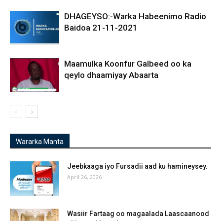
DHAGEYSO:-Warka Habeenimo Radio
Baidoa 21-11-2021
Maamulka Koonfur Galbeed oo ka
qeylo dhaamiyay Abaarta
Wararka Manta
Jeebkaaga iyo Fursadii aad ku hamineysey.
April 26, 2026
Wasiir Fartaag oo magaalada Laascaanood