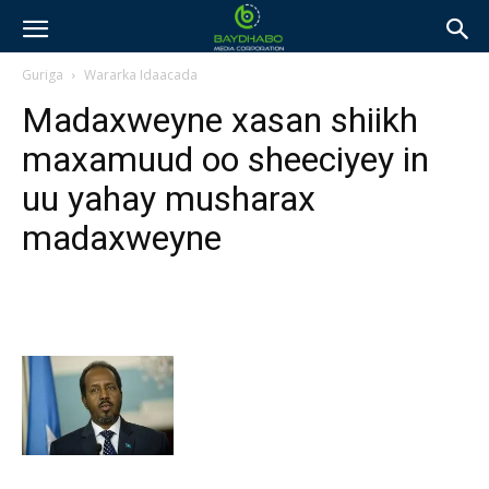
Guriga
Wararka Idaacada
Madaxweyne xasan shiikh
maxamuud oo sheeciyey in
uu yahay musharax
madaxweyne